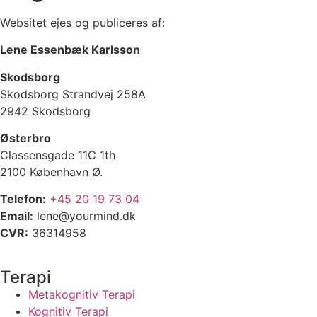
Websitet ejes og publiceres af:
Lene Essenbæk Karlsson
Skodsborg
Skodsborg Strandvej 258A
2942 Skodsborg
Østerbro
Classensgade 11C 1th
2100 København Ø.
Telefon:
+45 20 19 73 04
Email:
lene@yourmind.dk
CVR:
36314958
Terapi
Metakognitiv Terapi
Kognitiv Terapi