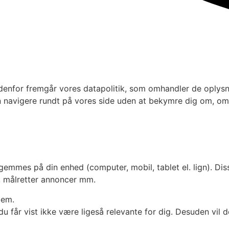
nfor fremgår vores datapolitik, som omhandler de oplysnin
n navigere rundt på vores side uden at bekymre dig om, om 
emmes på din enhed (computer, mobil, tablet el. lign). Dis
r, målretter annoncer mm.
dem.
du får vist ikke være ligeså relevante for dig. Desuden vil d