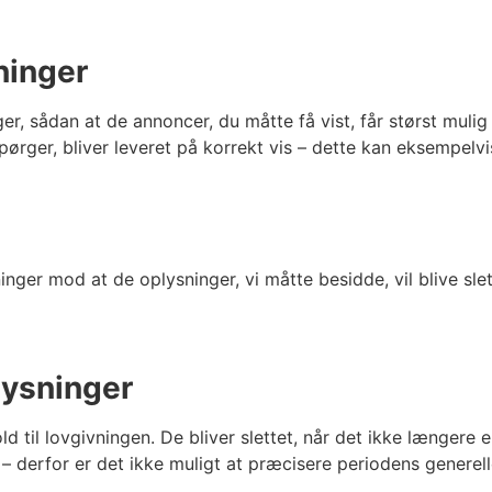
ninger
ger, sådan at de annoncer, du måtte få vist, får størst muli
spørger, bliver leveret på korrekt vis – dette kan eksempel
ger mod at de oplysninger, vi måtte besidde, vil blive slette
lysninger
ld til lovgivningen. De bliver slettet, når det ikke længer
 derfor er det ikke muligt at præcisere periodens generel