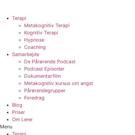
Skip
to
content
Terapi
Metakognitiv Terapi
Kognitiv Terapi
Hypnose
Coaching
Samarbejde
De Pårørende Podcast
Podcast Episoder
Dokumentarfilm
Metakognitiv kursus om angst
Pårørendegrupper
Foredrag
Blog
Priser
Om Lene
Menu
Terapi