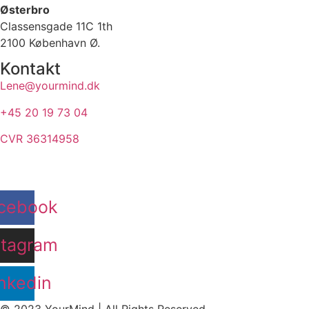
Østerbro
Classensgade 11C 1th
2100 København Ø.
Kontakt
Lene@yourmind.dk
+45 20 19 73 04
CVR 36314958
cebook
stagram
nkedin
© 2023 YourMind | All Rights Reserved